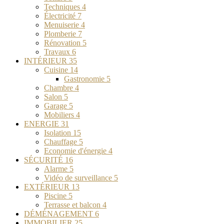
Techniques
4
Électricité
7
Menuiserie
4
Plomberie
7
Rénovation
5
Travaux
6
INTÉRIEUR
35
Cuisine
14
Gastronomie
5
Chambre
4
Salon
5
Garage
5
Mobiliers
4
ENERGIE
31
Isolation
15
Chauffage
5
Economie d'énergie
4
SÉCURITÉ
16
Alarme
5
Vidéo de surveillance
5
EXTÉRIEUR
13
Piscine
5
Terrasse et balcon
4
DÉMÉNAGEMENT
6
IMMOBILIER
25