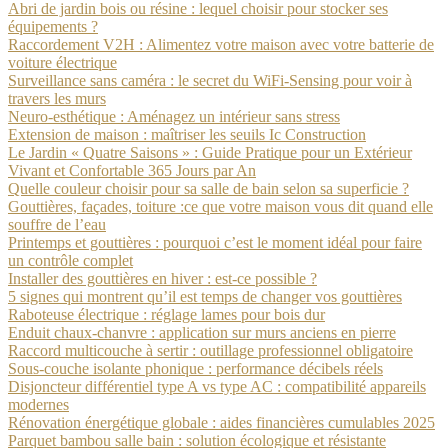
Abri de jardin bois ou résine : lequel choisir pour stocker ses
équipements ?
Raccordement V2H : Alimentez votre maison avec votre batterie de
voiture électrique
Surveillance sans caméra : le secret du WiFi-Sensing pour voir à
travers les murs
Neuro-esthétique : Aménagez un intérieur sans stress
Extension de maison : maîtriser les seuils Ic Construction
Le Jardin « Quatre Saisons » : Guide Pratique pour un Extérieur
Vivant et Confortable 365 Jours par An
Quelle couleur choisir pour sa salle de bain selon sa superficie ?
Gouttières, façades, toiture :ce que votre maison vous dit quand elle
souffre de l’eau
Printemps et gouttières : pourquoi c’est le moment idéal pour faire
un contrôle complet
Installer des gouttières en hiver : est-ce possible ?
5 signes qui montrent qu’il est temps de changer vos gouttières
Raboteuse électrique : réglage lames pour bois dur
Enduit chaux-chanvre : application sur murs anciens en pierre
Raccord multicouche à sertir : outillage professionnel obligatoire
Sous-couche isolante phonique : performance décibels réels
Disjoncteur différentiel type A vs type AC : compatibilité appareils
modernes
Rénovation énergétique globale : aides financières cumulables 2025
Parquet bambou salle bain : solution écologique et résistante