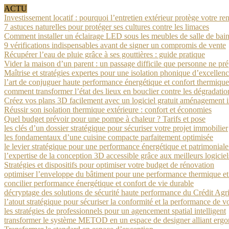
ACTU
Investissement locatif : pourquoi l’entretien extérieur protège votre ren
7 astuces naturelles pour protéger ses cultures contre les limaces
Comment installer un éclairage LED sous les meubles de salle de bain
9 vérifications indispensables avant de signer un compromis de vente
Récupérer l’eau de pluie grâce à ses gouttières : guide pratique
Vider la maison d’un parent : un passage difficile que personne ne pr
Maîtrise et stratégies expertes pour une isolation phonique d’excellen
l’art de conjuguer haute performance énergétique et confort thermique
comment transformer l’état des lieux en bouclier contre les dégradatio
Créez vos plans 3D facilement avec un logiciel gratuit aménagement i
Réussir son isolation thermique extérieure : confort et économies
Quel budget prévoir pour une pompe à chaleur ? Tarifs et pose
les clés d’un dossier stratégique pour sécuriser votre projet immobilier
les fondamentaux d’une cuisine compacte parfaitement optimisée
le levier stratégique pour une performance énergétique et patrimonial
l’expertise de la conception 3D accessible grâce aux meilleurs logicie
Stratégies et dispositifs pour optimiser votre budget de rénovation
optimiser l’enveloppe du bâtiment pour une performance thermique e
concilier performance énergétique et confort de vie durable
décryptage des solutions de sécurité haute performance du Crédit Agr
l’atout stratégique pour sécuriser la conformité et la performance de v
les stratégies de professionnels pour un agencement spatial intelligent
transformer le système METOD en un espace de designer alliant ergo