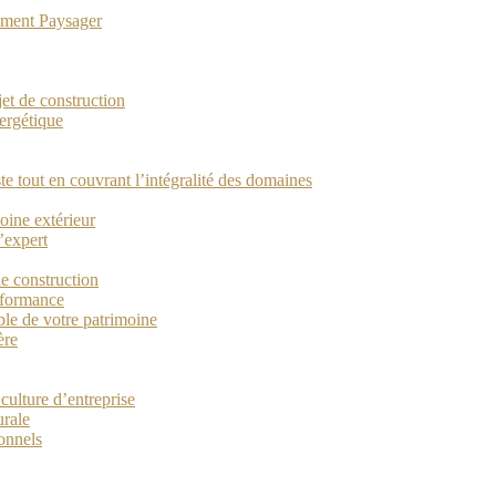
gement Paysager
ojet de construction
ergétique
ste tout en couvrant l’intégralité des domaines
oine extérieur
’expert
de construction
erformance
ble de votre patrimoine
ère
culture d’entreprise
urale
ionnels