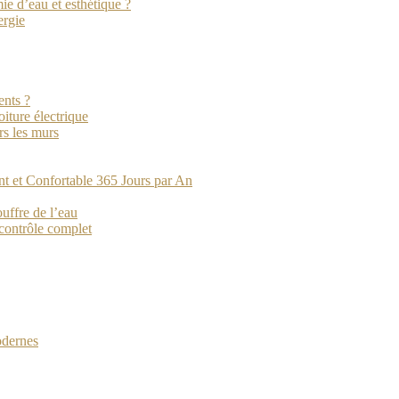
e d’eau et esthétique ?
ergie
ents ?
iture électrique
rs les murs
nt et Confortable 365 Jours par An
ouffre de l’eau
 contrôle complet
odernes