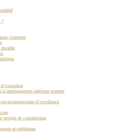
tabilité
 ?
épare vraiment
ce
 durable
ns
ntérieur
e d’exception
ls d’aménagement intérieur gratuits
t environnementale d’excellence
icole
os projets de construction
nomie et esthétique