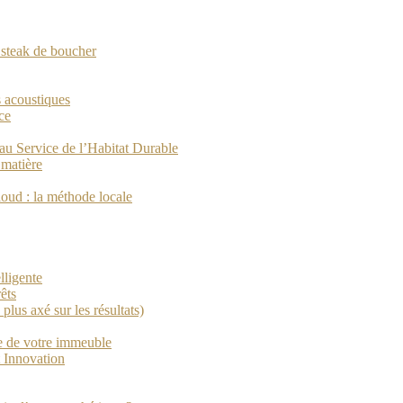
n steak de boucher
s acoustiques
ce
au Service de l’Habitat Durable
 matière
loud : la méthode locale
lligente
êts
plus axé sur les résultats)
ue de votre immeuble
 Innovation