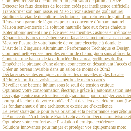
Comment réussir la décoration d’un petit salon de jardin en 2026
Détecter les faux dossiers de location créés par intelligence artificielle
Transformer son pain rassis en Miso : l’exhausteur de goût naturel
Sublimer la viande de culture : techniques pour retrouver le goût d’u
Réussir son garum de légumes pour un concentré d’umami naturel
Maison semi-enterrée : la solution naturelle face aux fortes chaleurs
Isoler phoniquement une pièce avec ses meubles : astuces et méthode
Réparer les fissures de sécheresse en façade : la méthode sans assuran
Mesurer l’usure de votre batterie de voiture électrique à domicile
L’Art de la Zinguerie Aluminium : Performance Technique et Design 
Comment nettoyer ses meubles en cuir de champignon sans abîmer la
Contester une hausse de taxe foncière liée aux algorithmes du fisc
Empêcher le piratage d’une alarme connectée en désactivant l’accès c
Créer un bureau invisible dans un salon de moins de 20m2
Déclarer ses ventes en ligne : maîtriser les nouvelles règles fiscales
Réduire le bruit des voisins sans perdre de mètres carrés
Réveiller une batterie lithium sous le seuil de tension critique
Optimisez votre consommation électrique grâce à l’automatisation inte
décryptage entre usure locative et dégradations pour protéger vos intér
pourquoi le choix de votre modèle d’état des lieux est déterminant (Le 
les fondamentaux d’une architecture extérieure d’excellence
Le levier stratégique pour la valorisation et la performance énergétiq
L’Audace de l’Architecture Frank Gehry : Entre Déconstructivisme et
Optimisez votre confort avec l’isolation thermique extérieure
Solutions innovantes pour ranger et protéger vos équipements moto