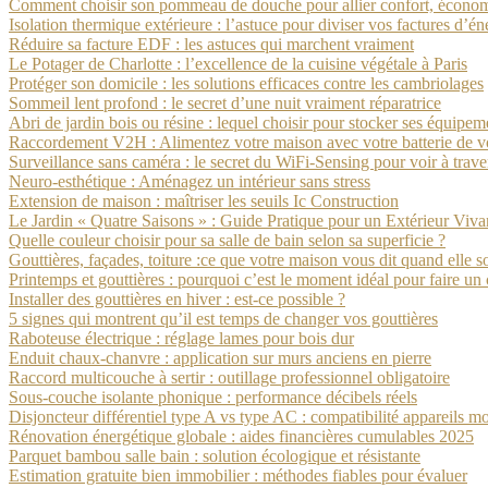
Comment choisir son pommeau de douche pour allier confort, économi
Isolation thermique extérieure : l’astuce pour diviser vos factures d’én
Réduire sa facture EDF : les astuces qui marchent vraiment
Le Potager de Charlotte : l’excellence de la cuisine végétale à Paris
Protéger son domicile : les solutions efficaces contre les cambriolages
Sommeil lent profond : le secret d’une nuit vraiment réparatrice
Abri de jardin bois ou résine : lequel choisir pour stocker ses équipem
Raccordement V2H : Alimentez votre maison avec votre batterie de vo
Surveillance sans caméra : le secret du WiFi-Sensing pour voir à trave
Neuro-esthétique : Aménagez un intérieur sans stress
Extension de maison : maîtriser les seuils Ic Construction
Le Jardin « Quatre Saisons » : Guide Pratique pour un Extérieur Viva
Quelle couleur choisir pour sa salle de bain selon sa superficie ?
Gouttières, façades, toiture :ce que votre maison vous dit quand elle s
Printemps et gouttières : pourquoi c’est le moment idéal pour faire un
Installer des gouttières en hiver : est-ce possible ?
5 signes qui montrent qu’il est temps de changer vos gouttières
Raboteuse électrique : réglage lames pour bois dur
Enduit chaux-chanvre : application sur murs anciens en pierre
Raccord multicouche à sertir : outillage professionnel obligatoire
Sous-couche isolante phonique : performance décibels réels
Disjoncteur différentiel type A vs type AC : compatibilité appareils m
Rénovation énergétique globale : aides financières cumulables 2025
Parquet bambou salle bain : solution écologique et résistante
Estimation gratuite bien immobilier : méthodes fiables pour évaluer