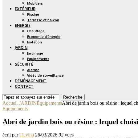
Mobiliers
EXTÉRIEUR
Piscine
Terrasse et balcon
ENERGIE
Chauffage
Economie d’énergie
Isolation
JARDIN
Jardinage
Équipements
SÉCURITÉ
Alarme
Vidéo de surveillance
DÉMÉNAGEMENT
CONTACT
Recherche
Accueil
JARDIN
Équipements
Abri de jardin bois ou résine : lequel c
Équipements
Abri de jardin bois ou résine : lequel choi
écrit par
Tiavina
26/03/2026
92
vues