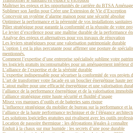
Transformer le standard en espace d’exception
Maîtriser les enjeux et les opportunités de carrière du BTSA Aména
Sublimer son Jardin pour Créer une Extension de Vie d’Exception
Concevoir un système d’alarme maison pour une sécurité absolue
Optimiser la performance et la pérennité de vos installations sanitaires
Pilier stratégique pour garantir la conformité et la réussite de votre pr
Le levier d’excellence pour une maîtrise durable de la performance én
Analyse des enjeux et alternatives pour vos travaux de rénovation
Les leviers stratégiques pour une valorisation patrimoniale durable
L’option 1 est la plus percutante pour affirmer une posture de spéciali
mentionnés.
Comment l’expertise d’une entreprise spécialisée sublime votre patrim
les logiciels gratuits incontournables pour un aménagement intérieur d
L’alliance de l’expertise et de la sérénité durable
L’expertise indispensable pour sécuriser la conformité de vos projets 
L’art de transformer votre façade en un bouclier énergétique haute p
L’atout maître pour une efficacité énergétique et une valorisation dura
l’alliance de la performance énergétique et de la valorisation immobili
l’alliance stratégique entre haute sécurité et fluidité d’usage
Mixez vos marques d’outils et de batteries sans risque
L’influence stratégique du mobilier de bureau sur la performance et la 
l’alliance de la haute performance technique et de l’élégance architect
Les solutions logicielles gratuites qui rivalisent avec les outils profess
Location de passoire thermique : les dérogations légales à connaître
Enduit à la chaux sur mur humide : les secrets d’une pose durable