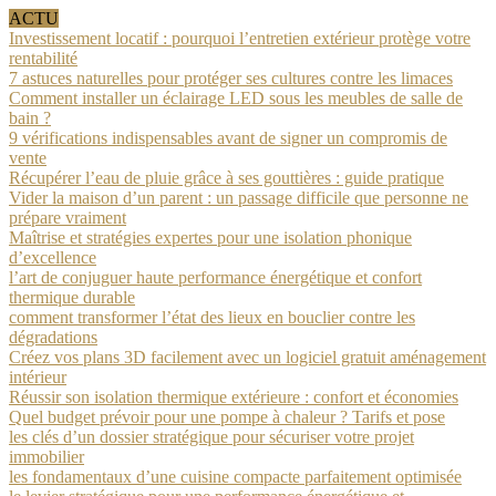
ACTU
Investissement locatif : pourquoi l’entretien extérieur protège votre
rentabilité
7 astuces naturelles pour protéger ses cultures contre les limaces
Comment installer un éclairage LED sous les meubles de salle de
bain ?
9 vérifications indispensables avant de signer un compromis de
vente
Récupérer l’eau de pluie grâce à ses gouttières : guide pratique
Vider la maison d’un parent : un passage difficile que personne ne
prépare vraiment
Maîtrise et stratégies expertes pour une isolation phonique
d’excellence
l’art de conjuguer haute performance énergétique et confort
thermique durable
comment transformer l’état des lieux en bouclier contre les
dégradations
Créez vos plans 3D facilement avec un logiciel gratuit aménagement
intérieur
Réussir son isolation thermique extérieure : confort et économies
Quel budget prévoir pour une pompe à chaleur ? Tarifs et pose
les clés d’un dossier stratégique pour sécuriser votre projet
immobilier
les fondamentaux d’une cuisine compacte parfaitement optimisée