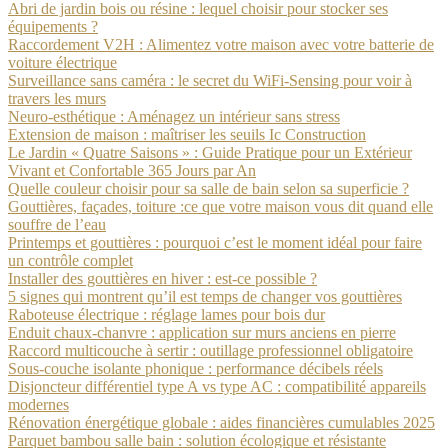
Abri de jardin bois ou résine : lequel choisir pour stocker ses
équipements ?
Raccordement V2H : Alimentez votre maison avec votre batterie de
voiture électrique
Surveillance sans caméra : le secret du WiFi-Sensing pour voir à
travers les murs
Neuro-esthétique : Aménagez un intérieur sans stress
Extension de maison : maîtriser les seuils Ic Construction
Le Jardin « Quatre Saisons » : Guide Pratique pour un Extérieur
Vivant et Confortable 365 Jours par An
Quelle couleur choisir pour sa salle de bain selon sa superficie ?
Gouttières, façades, toiture :ce que votre maison vous dit quand elle
souffre de l’eau
Printemps et gouttières : pourquoi c’est le moment idéal pour faire
un contrôle complet
Installer des gouttières en hiver : est-ce possible ?
5 signes qui montrent qu’il est temps de changer vos gouttières
Raboteuse électrique : réglage lames pour bois dur
Enduit chaux-chanvre : application sur murs anciens en pierre
Raccord multicouche à sertir : outillage professionnel obligatoire
Sous-couche isolante phonique : performance décibels réels
Disjoncteur différentiel type A vs type AC : compatibilité appareils
modernes
Rénovation énergétique globale : aides financières cumulables 2025
Parquet bambou salle bain : solution écologique et résistante