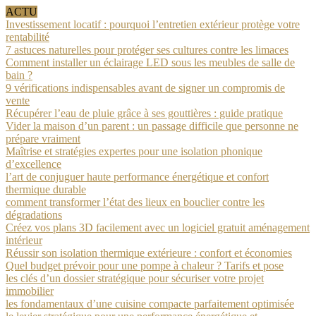
ACTU
Investissement locatif : pourquoi l’entretien extérieur protège votre
rentabilité
7 astuces naturelles pour protéger ses cultures contre les limaces
Comment installer un éclairage LED sous les meubles de salle de
bain ?
9 vérifications indispensables avant de signer un compromis de
vente
Récupérer l’eau de pluie grâce à ses gouttières : guide pratique
Vider la maison d’un parent : un passage difficile que personne ne
prépare vraiment
Maîtrise et stratégies expertes pour une isolation phonique
d’excellence
l’art de conjuguer haute performance énergétique et confort
thermique durable
comment transformer l’état des lieux en bouclier contre les
dégradations
Créez vos plans 3D facilement avec un logiciel gratuit aménagement
intérieur
Réussir son isolation thermique extérieure : confort et économies
Quel budget prévoir pour une pompe à chaleur ? Tarifs et pose
les clés d’un dossier stratégique pour sécuriser votre projet
immobilier
les fondamentaux d’une cuisine compacte parfaitement optimisée