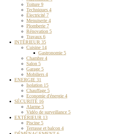
Toiture
9
Techniques
4
Électricité
7
Menuiserie
4
Plomberie
7
Rénovation
5
Travaux
6
INTÉRIEUR
35
Cuisine
14
Gastronomie
5
Chambre
4
Salon
5
Garage
5
Mobiliers
4
ENERGIE
31
Isolation
15
Chauffage
5
Economie d'énergie
4
SÉCURITÉ
16
Alarme
5
Vidéo de surveillance
5
EXTÉRIEUR
13
Piscine
5
Terrasse et balcon
4
DÉMÉNAGEMENT
6