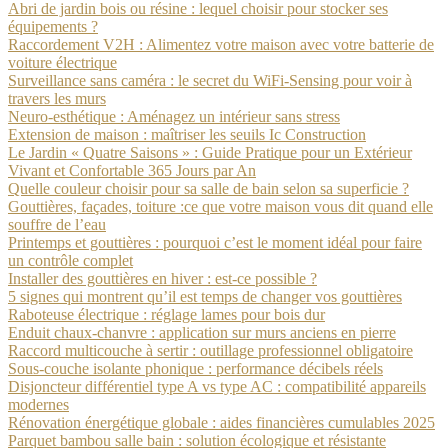
Abri de jardin bois ou résine : lequel choisir pour stocker ses
équipements ?
Raccordement V2H : Alimentez votre maison avec votre batterie de
voiture électrique
Surveillance sans caméra : le secret du WiFi-Sensing pour voir à
travers les murs
Neuro-esthétique : Aménagez un intérieur sans stress
Extension de maison : maîtriser les seuils Ic Construction
Le Jardin « Quatre Saisons » : Guide Pratique pour un Extérieur
Vivant et Confortable 365 Jours par An
Quelle couleur choisir pour sa salle de bain selon sa superficie ?
Gouttières, façades, toiture :ce que votre maison vous dit quand elle
souffre de l’eau
Printemps et gouttières : pourquoi c’est le moment idéal pour faire
un contrôle complet
Installer des gouttières en hiver : est-ce possible ?
5 signes qui montrent qu’il est temps de changer vos gouttières
Raboteuse électrique : réglage lames pour bois dur
Enduit chaux-chanvre : application sur murs anciens en pierre
Raccord multicouche à sertir : outillage professionnel obligatoire
Sous-couche isolante phonique : performance décibels réels
Disjoncteur différentiel type A vs type AC : compatibilité appareils
modernes
Rénovation énergétique globale : aides financières cumulables 2025
Parquet bambou salle bain : solution écologique et résistante