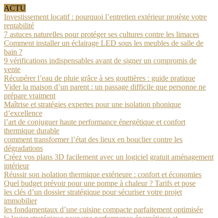
ACTU
Investissement locatif : pourquoi l’entretien extérieur protège votre
rentabilité
7 astuces naturelles pour protéger ses cultures contre les limaces
Comment installer un éclairage LED sous les meubles de salle de
bain ?
9 vérifications indispensables avant de signer un compromis de
vente
Récupérer l’eau de pluie grâce à ses gouttières : guide pratique
Vider la maison d’un parent : un passage difficile que personne ne
prépare vraiment
Maîtrise et stratégies expertes pour une isolation phonique
d’excellence
l’art de conjuguer haute performance énergétique et confort
thermique durable
comment transformer l’état des lieux en bouclier contre les
dégradations
Créez vos plans 3D facilement avec un logiciel gratuit aménagement
intérieur
Réussir son isolation thermique extérieure : confort et économies
Quel budget prévoir pour une pompe à chaleur ? Tarifs et pose
les clés d’un dossier stratégique pour sécuriser votre projet
immobilier
les fondamentaux d’une cuisine compacte parfaitement optimisée