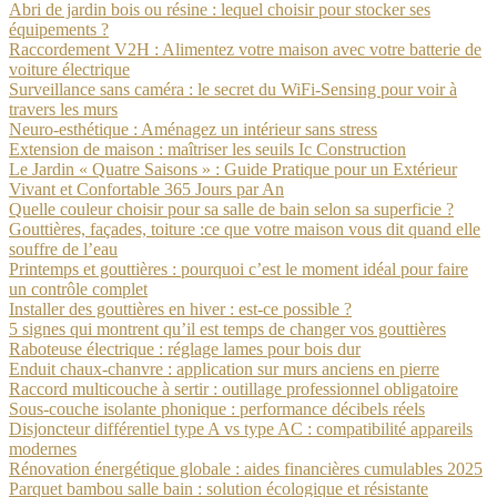
Abri de jardin bois ou résine : lequel choisir pour stocker ses
équipements ?
Raccordement V2H : Alimentez votre maison avec votre batterie de
voiture électrique
Surveillance sans caméra : le secret du WiFi-Sensing pour voir à
travers les murs
Neuro-esthétique : Aménagez un intérieur sans stress
Extension de maison : maîtriser les seuils Ic Construction
Le Jardin « Quatre Saisons » : Guide Pratique pour un Extérieur
Vivant et Confortable 365 Jours par An
Quelle couleur choisir pour sa salle de bain selon sa superficie ?
Gouttières, façades, toiture :ce que votre maison vous dit quand elle
souffre de l’eau
Printemps et gouttières : pourquoi c’est le moment idéal pour faire
un contrôle complet
Installer des gouttières en hiver : est-ce possible ?
5 signes qui montrent qu’il est temps de changer vos gouttières
Raboteuse électrique : réglage lames pour bois dur
Enduit chaux-chanvre : application sur murs anciens en pierre
Raccord multicouche à sertir : outillage professionnel obligatoire
Sous-couche isolante phonique : performance décibels réels
Disjoncteur différentiel type A vs type AC : compatibilité appareils
modernes
Rénovation énergétique globale : aides financières cumulables 2025
Parquet bambou salle bain : solution écologique et résistante