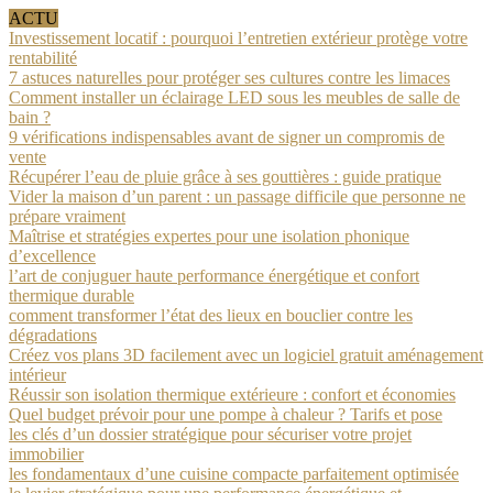
ACTU
Investissement locatif : pourquoi l’entretien extérieur protège votre
rentabilité
7 astuces naturelles pour protéger ses cultures contre les limaces
Comment installer un éclairage LED sous les meubles de salle de
bain ?
9 vérifications indispensables avant de signer un compromis de
vente
Récupérer l’eau de pluie grâce à ses gouttières : guide pratique
Vider la maison d’un parent : un passage difficile que personne ne
prépare vraiment
Maîtrise et stratégies expertes pour une isolation phonique
d’excellence
l’art de conjuguer haute performance énergétique et confort
thermique durable
comment transformer l’état des lieux en bouclier contre les
dégradations
Créez vos plans 3D facilement avec un logiciel gratuit aménagement
intérieur
Réussir son isolation thermique extérieure : confort et économies
Quel budget prévoir pour une pompe à chaleur ? Tarifs et pose
les clés d’un dossier stratégique pour sécuriser votre projet
immobilier
les fondamentaux d’une cuisine compacte parfaitement optimisée