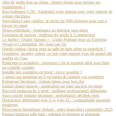
Abri de jardin bois ou résine : lequel choisir pour stocker ses
équipements ?
Raccordement V2H : Alimentez votre maison avec votre batterie de
voiture électrique
Surveillance sans caméra : le secret du WiFi-Sensing pour voir à
travers les murs
Neuro-esthétique : Aménagez un intérieur sans stress
Extension de maison : maîtriser les seuils Ic Construction
Le Jardin « Quatre Saisons » : Guide Pratique pour un Extérieur
Vivant et Confortable 365 Jours par An
Quelle couleur choisir pour sa salle de bain selon sa superficie ?
Gouttières, façades, toiture :ce que votre maison vous dit quand elle
souffre de l’eau
Printemps et gouttières : pourquoi c’est le moment idéal pour faire
un contrôle complet
Installer des gouttières en hiver : est-ce possible ?
5 signes qui montrent qu’il est temps de changer vos gouttières
Raboteuse électrique : réglage lames pour bois dur
Enduit chaux-chanvre : application sur murs anciens en pierre
Raccord multicouche à sertir : outillage professionnel obligatoire
Sous-couche isolante phonique : performance décibels réels
Disjoncteur différentiel type A vs type AC : compatibilité appareils
modernes
Rénovation énergétique globale : aides financières cumulables 2025
Parquet bambou salle bain : solution écologique et résistante