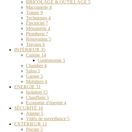
BRICOLAGE & OUTILLAGE
5
Maçonnerie
4
Toiture
9
Techniques
4
Électricité
7
Menuiserie
4
Plomberie
7
Rénovation
5
Travaux
6
INTÉRIEUR
35
Cuisine
14
Gastronomie
5
Chambre
4
Salon
5
Garage
5
Mobiliers
4
ENERGIE
31
Isolation
15
Chauffage
5
Economie d'énergie
4
SÉCURITÉ
16
Alarme
5
Vidéo de surveillance
5
EXTÉRIEUR
13
Piscine
5