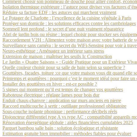
Comment choisir son pommeau de douche pour allier confort, économi
Isolation thermique extérieure : l’astuce pour diviser vos factures d’én
Réduire sa facture EDF : les astuces qui marchent vraiment
Le Potager de Charlotte : l’excellence de la cuisine végétale à Paris
Protéger son domicile : les solutions efficaces contre les cambriolages
Sommeil lent profond : le secret d’une nuit vraiment réparatrice
Abri de jardin bois ou résine : lequel choisir pour stocker ses équipem
Raccordement V2H : Alimentez votre maison avec votre batterie de vo
Surveillance sans caméra : le secret du WiFi-Sensing pour voir à trave
Neuro-esthétique : Aménagez un intérieur sans stress
Extension de maison : maîtriser les seuils Ic Construction
Le Jardin « Quatre Saisons » : Guide Pratique pour un Extérieur Viva
Quelle couleur choisir pour sa salle de bain selon sa superficie ?
Gouttières, façades, toiture :ce que votre maison vous dit quand elle s
Printemps et gouttières : pourquoi c’est le moment idéal pour faire un
Installer des gouttières en hiver : est-ce possible ?
5 signes qui montrent qu’il est temps de changer vos gouttières
Raboteuse électrique : réglage lames pour bois dur
Enduit chaux-chanvre : application sur murs anciens en pierre
Raccord multicouche à sertir : outillage professionnel obligatoire
Sous-couche isolante phonique : performance décibels réels
Disjoncteur différentiel type A vs type AC : compatibilité appareils m
Rénovation énergétique globale : aides financières cumulables 2025
Parquet bambou salle bain : solution écologique et résistante
Estimation gratuite bien immobilier : méthodes fiables pour évaluer