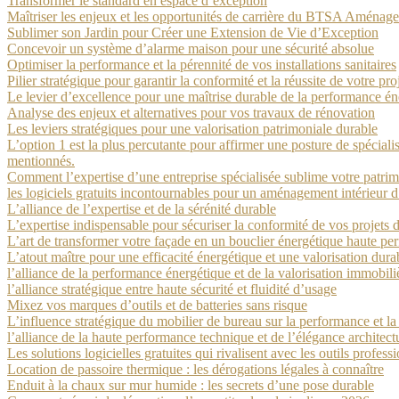
Transformer le standard en espace d’exception
Maîtriser les enjeux et les opportunités de carrière du BTSA Aména
Sublimer son Jardin pour Créer une Extension de Vie d’Exception
Concevoir un système d’alarme maison pour une sécurité absolue
Optimiser la performance et la pérennité de vos installations sanitaires
Pilier stratégique pour garantir la conformité et la réussite de votre pr
Le levier d’excellence pour une maîtrise durable de la performance én
Analyse des enjeux et alternatives pour vos travaux de rénovation
Les leviers stratégiques pour une valorisation patrimoniale durable
L’option 1 est la plus percutante pour affirmer une posture de spéciali
mentionnés.
Comment l’expertise d’une entreprise spécialisée sublime votre patrim
les logiciels gratuits incontournables pour un aménagement intérieur d
L’alliance de l’expertise et de la sérénité durable
L’expertise indispensable pour sécuriser la conformité de vos projets 
L’art de transformer votre façade en un bouclier énergétique haute p
L’atout maître pour une efficacité énergétique et une valorisation dura
l’alliance de la performance énergétique et de la valorisation immobili
l’alliance stratégique entre haute sécurité et fluidité d’usage
Mixez vos marques d’outils et de batteries sans risque
L’influence stratégique du mobilier de bureau sur la performance et la 
l’alliance de la haute performance technique et de l’élégance architect
Les solutions logicielles gratuites qui rivalisent avec les outils profess
Location de passoire thermique : les dérogations légales à connaître
Enduit à la chaux sur mur humide : les secrets d’une pose durable