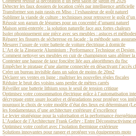
Comment réussir la décoration d’un petit salon de jardin en 2026
Détecter les faux dossiers de location créés par intelligence artificielle
Transformer son pain rassis en Miso : l’exhausteur de goût naturel
Sublimer la viande de culture : techniques pour retrouver le goût d’u
Réussir son garum de légumes pour un concentré d’umami naturel
Maison semi-enterrée : la solution naturelle face aux fortes chaleurs
Isoler phoniquement une pièce avec ses meubles : astuces et méthode
Réparer les fissures de sécheresse en façade : la méthode sans assuran
Mesurer l’usure de votre batterie de voiture électrique à domicile
L’Art de la Zinguerie Aluminium : Performance Technique et Design 
Comment nettoyer ses meubles en cuir de champignon sans abîmer la
Contester une hausse de taxe foncière liée aux algorithmes du fisc
Empêcher le piratage d’une alarme connectée en désactivant l’accès c
Créer un bureau invisible dans un salon de moins de 20m2
Déclarer ses ventes en ligne : maîtriser les nouvelles règles fiscales
Réduire le bruit des voisins sans perdre de mètres carrés
Réveiller une batterie lithium sous le seuil de tension critique
Optimisez votre consommation électrique grâce à l’automatisation inte
décryptage entre usure locative et dégradations pour protéger vos intér
pourquoi le choix de votre modèle d’état des lieux est déterminant (Le 
les fondamentaux d’une architecture extérieure d’excellence
Le levier stratégique pour la valorisation et la performance énergétiq
L’Audace de l’Architecture Frank Gehry : Entre Déconstructivisme et
Optimisez votre confort avec l’isolation thermique extérieure
Solutions innovantes pour ranger et protéger vos équipements moto