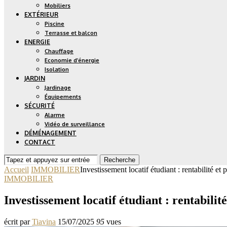
Mobiliers
EXTÉRIEUR
Piscine
Terrasse et balcon
ENERGIE
Chauffage
Economie d’énergie
Isolation
JARDIN
Jardinage
Équipements
SÉCURITÉ
Alarme
Vidéo de surveillance
DÉMÉNAGEMENT
CONTACT
Recherche
Accueil
IMMOBILIER
Investissement locatif étudiant : rentabilité et 
IMMOBILIER
Investissement locatif étudiant : rentabilité
écrit par
Tiavina
15/07/2025
95
vues