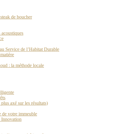
n steak de boucher
s acoustiques
ce
au Service de l’Habitat Durable
 matière
loud : la méthode locale
lligente
êts
plus axé sur les résultats)
ue de votre immeuble
 Innovation