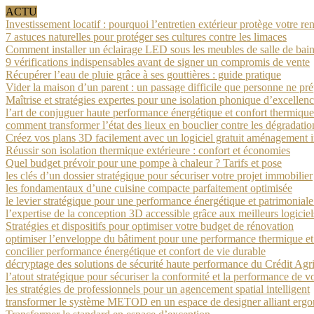
ACTU
Investissement locatif : pourquoi l’entretien extérieur protège votre ren
7 astuces naturelles pour protéger ses cultures contre les limaces
Comment installer un éclairage LED sous les meubles de salle de bain
9 vérifications indispensables avant de signer un compromis de vente
Récupérer l’eau de pluie grâce à ses gouttières : guide pratique
Vider la maison d’un parent : un passage difficile que personne ne pr
Maîtrise et stratégies expertes pour une isolation phonique d’excellen
l’art de conjuguer haute performance énergétique et confort thermique
comment transformer l’état des lieux en bouclier contre les dégradatio
Créez vos plans 3D facilement avec un logiciel gratuit aménagement i
Réussir son isolation thermique extérieure : confort et économies
Quel budget prévoir pour une pompe à chaleur ? Tarifs et pose
les clés d’un dossier stratégique pour sécuriser votre projet immobilier
les fondamentaux d’une cuisine compacte parfaitement optimisée
le levier stratégique pour une performance énergétique et patrimonial
l’expertise de la conception 3D accessible grâce aux meilleurs logicie
Stratégies et dispositifs pour optimiser votre budget de rénovation
optimiser l’enveloppe du bâtiment pour une performance thermique e
concilier performance énergétique et confort de vie durable
décryptage des solutions de sécurité haute performance du Crédit Agr
l’atout stratégique pour sécuriser la conformité et la performance de v
les stratégies de professionnels pour un agencement spatial intelligent
transformer le système METOD en un espace de designer alliant ergo