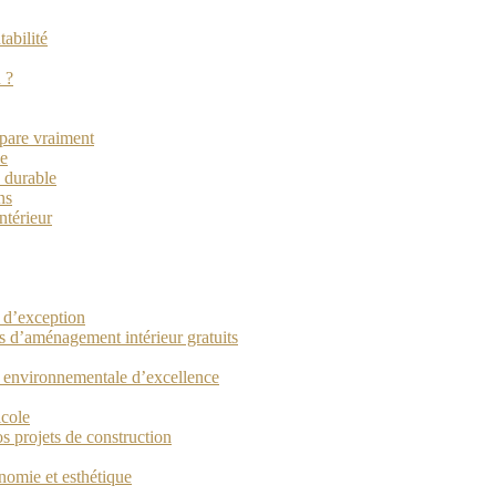
tabilité
 ?
épare vraiment
ce
 durable
ns
ntérieur
e d’exception
ls d’aménagement intérieur gratuits
t environnementale d’excellence
icole
os projets de construction
nomie et esthétique