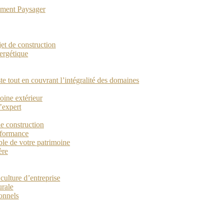
gement Paysager
ojet de construction
ergétique
ste tout en couvrant l’intégralité des domaines
oine extérieur
’expert
de construction
erformance
ble de votre patrimoine
ère
culture d’entreprise
urale
ionnels