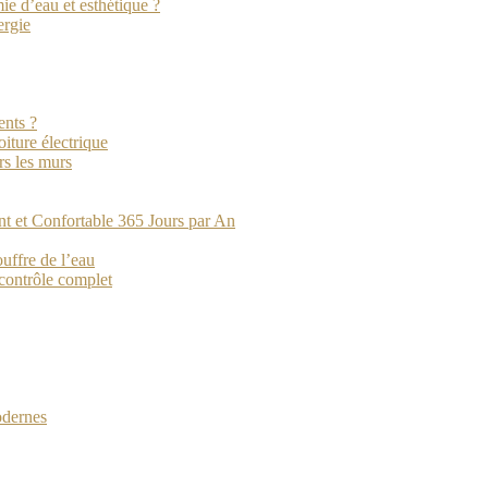
e d’eau et esthétique ?
ergie
ents ?
iture électrique
rs les murs
nt et Confortable 365 Jours par An
ouffre de l’eau
 contrôle complet
odernes