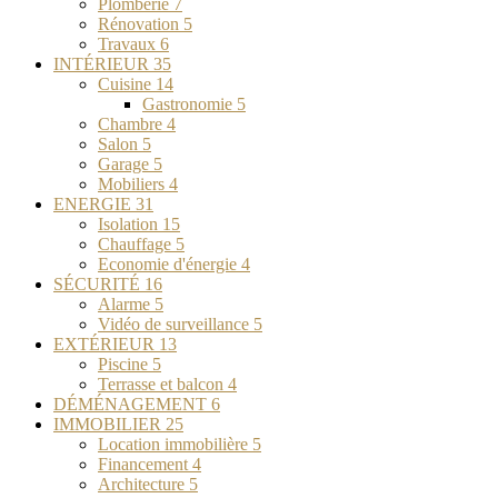
Plomberie
7
Rénovation
5
Travaux
6
INTÉRIEUR
35
Cuisine
14
Gastronomie
5
Chambre
4
Salon
5
Garage
5
Mobiliers
4
ENERGIE
31
Isolation
15
Chauffage
5
Economie d'énergie
4
SÉCURITÉ
16
Alarme
5
Vidéo de surveillance
5
EXTÉRIEUR
13
Piscine
5
Terrasse et balcon
4
DÉMÉNAGEMENT
6
IMMOBILIER
25
Location immobilière
5
Financement
4
Architecture
5