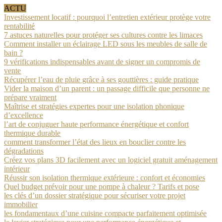
ACTU
Investissement locatif : pourquoi l’entretien extérieur protège votre
rentabilité
7 astuces naturelles pour protéger ses cultures contre les limaces
Comment installer un éclairage LED sous les meubles de salle de
bain ?
9 vérifications indispensables avant de signer un compromis de
vente
Récupérer l’eau de pluie grâce à ses gouttières : guide pratique
Vider la maison d’un parent : un passage difficile que personne ne
prépare vraiment
Maîtrise et stratégies expertes pour une isolation phonique
d’excellence
l’art de conjuguer haute performance énergétique et confort
thermique durable
comment transformer l’état des lieux en bouclier contre les
dégradations
Créez vos plans 3D facilement avec un logiciel gratuit aménagement
intérieur
Réussir son isolation thermique extérieure : confort et économies
Quel budget prévoir pour une pompe à chaleur ? Tarifs et pose
les clés d’un dossier stratégique pour sécuriser votre projet
immobilier
les fondamentaux d’une cuisine compacte parfaitement optimisée