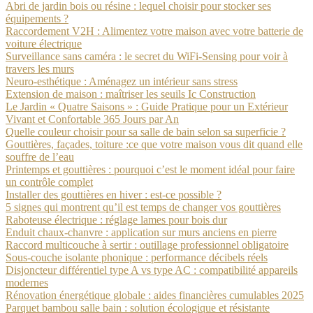
Abri de jardin bois ou résine : lequel choisir pour stocker ses
équipements ?
Raccordement V2H : Alimentez votre maison avec votre batterie de
voiture électrique
Surveillance sans caméra : le secret du WiFi-Sensing pour voir à
travers les murs
Neuro-esthétique : Aménagez un intérieur sans stress
Extension de maison : maîtriser les seuils Ic Construction
Le Jardin « Quatre Saisons » : Guide Pratique pour un Extérieur
Vivant et Confortable 365 Jours par An
Quelle couleur choisir pour sa salle de bain selon sa superficie ?
Gouttières, façades, toiture :ce que votre maison vous dit quand elle
souffre de l’eau
Printemps et gouttières : pourquoi c’est le moment idéal pour faire
un contrôle complet
Installer des gouttières en hiver : est-ce possible ?
5 signes qui montrent qu’il est temps de changer vos gouttières
Raboteuse électrique : réglage lames pour bois dur
Enduit chaux-chanvre : application sur murs anciens en pierre
Raccord multicouche à sertir : outillage professionnel obligatoire
Sous-couche isolante phonique : performance décibels réels
Disjoncteur différentiel type A vs type AC : compatibilité appareils
modernes
Rénovation énergétique globale : aides financières cumulables 2025
Parquet bambou salle bain : solution écologique et résistante