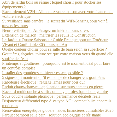
Abri de jardin bois ou résine : lequel choisir pour stocker ses
équipements ?
Raccordement V2H : Alimentez votre maison avec votre batterie de
voiture électrique
Surveillance sans caméra : le secret du WiFi-Sensing pour voir à
travers les murs
Neuro-esthétique : Aménagez un intérieur sans stress
Extension de maison : maîtriser les seuils Ic Construction
Le Jardin « Quatre Saisons » : Guide Pratique pour un Extérieur
Vivant et Confortable 365 Jours par An
Quelle couleur choisir pour sa salle de bain selon sa superficie ?
Gouttières, façades, toiture :ce que votre maison vous dit quand elle
souffre de l’eau
Printemps et gouttières : pourquoi c’est le moment idéal pour faire
un contrôle complet
Installer des gouttières en hiver : est-ce possible ?
5 signes qui montrent qu’il est temps de changer vos gouttières
Raboteuse électrique : réglage lames pour bois dur
Enduit chaux-chanvre : application sur murs anciens en pierre
Raccord multicouche à sertir : outillage professionnel obligatoire
Sous-couche isolante phonique : performance décibels réels
Disjoncteur différentiel type A vs type AC : compatibilité appareils
modernes
Rénovation énergétique globale : aides financières cumulables 2025
Parquet bambou salle bain : solution écologique et résistante