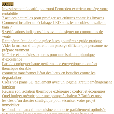
ACTU
Investissement locatif : pourquoi l’entretien extérieur protège votre
rentabilité
7 astuces naturelles pour protéger ses cultures contre les limaces
Comment installer un éclairage LED sous les meubles de salle de
bain ?
9 vérifications indispensables avant de signer un compromis de
vente
Récupérer l’eau de pluie grâce à ses gouttières : guide pratique
Vider la maison d’un parent : un passage difficile que personne ne
prépare vraiment
Maîtrise et stratégies expertes pour une isolation phonique
d’excellence
l’art de conjuguer haute performance énergétique et confort
thermique durable
comment transformer l’état des lieux en bouclier contre les
dégradations
Créez vos plans 3D facilement avec un logiciel gratuit aménagement
intérieur
Réussir son isolation thermique extérieure : confort et économies
Quel budget prévoir pour une pompe à chaleur ? Tarifs et pose
les clés d’un dossier stratégique pour sécuriser votre projet
immobilier
les fondamentaux d’une cuisine compacte parfaitement optimisée