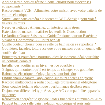
Abri de jardin bois ou résine : lequel choisir pour stocker ses
équipements ?
Raccordement V2H : Alimentez votre maison avec votre batterie de
voiture électrique
Surveillance sans caméra : le secret du WiFi-Sensing pour voir à
travers les murs
Neuro-esthétique : Aménagez un intérieur sans stress
Extension de maison : maîtriser les seuils Ic Construction
Le Jardin « Quatre Saisons » : Guide Pratique pour un Extérieur
Vivant et Confortable 365 Jours par An
Quelle couleur choisir pour sa salle de bain selon sa superficie ?
Gouttières, façades, toiture :ce que votre maison vous dit quand elle
souffre de l’eau
Printemps et gouttières : pourquoi c’est le moment idéal pour faire
un contrôle complet
Installer des gouttières en hiver : est-ce possible ?
5 signes qui montrent qu’il est temps de changer vos gouttières
Raboteuse électrique : réglage lames pour bois dur
Enduit chaux-chanvre : application sur murs anciens en pierre
Raccord multicouche à sertir : outillage professionnel obligatoire
Sous-couche isolante phonique : performance décibels réels
Disjoncteur différentiel type A vs type AC : compatibilité appareils
modernes
Rénovation énergétique globale : aides financières cumulables 2025
Parquet bambou salle bain : solution écologique et résistante