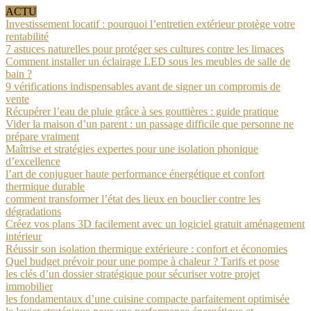
ACTU
Investissement locatif : pourquoi l’entretien extérieur protège votre
rentabilité
7 astuces naturelles pour protéger ses cultures contre les limaces
Comment installer un éclairage LED sous les meubles de salle de
bain ?
9 vérifications indispensables avant de signer un compromis de
vente
Récupérer l’eau de pluie grâce à ses gouttières : guide pratique
Vider la maison d’un parent : un passage difficile que personne ne
prépare vraiment
Maîtrise et stratégies expertes pour une isolation phonique
d’excellence
l’art de conjuguer haute performance énergétique et confort
thermique durable
comment transformer l’état des lieux en bouclier contre les
dégradations
Créez vos plans 3D facilement avec un logiciel gratuit aménagement
intérieur
Réussir son isolation thermique extérieure : confort et économies
Quel budget prévoir pour une pompe à chaleur ? Tarifs et pose
les clés d’un dossier stratégique pour sécuriser votre projet
immobilier
les fondamentaux d’une cuisine compacte parfaitement optimisée