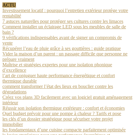
ACTU
Investissement locatif : pourquoi l’entretien extérieur protège votre
rentabilité
7 astuces naturelles pour protéger ses cultures contre les limaces
Comment installer un éclairage LED sous les meubles de salle de
bain ?
9 vérifications indispensables avant de signer un compromis de
vente
Récupérer l’eau de pluie grâce à ses gouttières : guide pratique
Vider la maison d’un parent : un passage difficile que personne ne
prépare vraiment
Maîtrise et stratégies expertes pour une isolation phonique
d’excellence
l’art de conjuguer haute performance énergétique et confort
thermique durable
comment transformer l’état des lieux en bouclier contre les
dégradations
Créez vos plans 3D facilement avec un logiciel gratuit aménagement
intérieur
Réussir son isolation thermique extérieure : confort et économies
Quel budget prévoir pour une pompe à chaleur ? Tarifs et pose
les clés d’un dossier stratégique pour sécuriser votre projet
immobilier
les fondamentaux d’une cuisine compacte parfaitement optimisée