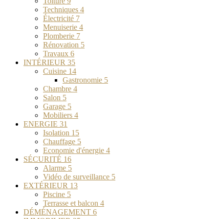
Toiture
9
Techniques
4
Électricité
7
Menuiserie
4
Plomberie
7
Rénovation
5
Travaux
6
INTÉRIEUR
35
Cuisine
14
Gastronomie
5
Chambre
4
Salon
5
Garage
5
Mobiliers
4
ENERGIE
31
Isolation
15
Chauffage
5
Economie d'énergie
4
SÉCURITÉ
16
Alarme
5
Vidéo de surveillance
5
EXTÉRIEUR
13
Piscine
5
Terrasse et balcon
4
DÉMÉNAGEMENT
6