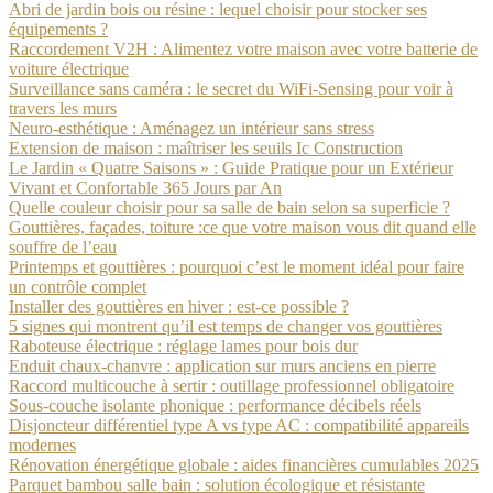
Abri de jardin bois ou résine : lequel choisir pour stocker ses
équipements ?
Raccordement V2H : Alimentez votre maison avec votre batterie de
voiture électrique
Surveillance sans caméra : le secret du WiFi-Sensing pour voir à
travers les murs
Neuro-esthétique : Aménagez un intérieur sans stress
Extension de maison : maîtriser les seuils Ic Construction
Le Jardin « Quatre Saisons » : Guide Pratique pour un Extérieur
Vivant et Confortable 365 Jours par An
Quelle couleur choisir pour sa salle de bain selon sa superficie ?
Gouttières, façades, toiture :ce que votre maison vous dit quand elle
souffre de l’eau
Printemps et gouttières : pourquoi c’est le moment idéal pour faire
un contrôle complet
Installer des gouttières en hiver : est-ce possible ?
5 signes qui montrent qu’il est temps de changer vos gouttières
Raboteuse électrique : réglage lames pour bois dur
Enduit chaux-chanvre : application sur murs anciens en pierre
Raccord multicouche à sertir : outillage professionnel obligatoire
Sous-couche isolante phonique : performance décibels réels
Disjoncteur différentiel type A vs type AC : compatibilité appareils
modernes
Rénovation énergétique globale : aides financières cumulables 2025
Parquet bambou salle bain : solution écologique et résistante