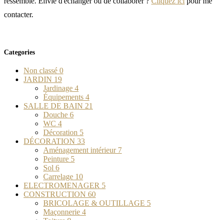
ressemble. Envie d'échanger ou de collaborer ?
Cliquez ici
pour me
contacter.
Categories
Non classé
0
JARDIN
19
Jardinage
4
Équipements
4
SALLE DE BAIN
21
Douche
6
WC
4
Décoration
5
DÉCORATION
33
Aménagement intérieur
7
Peinture
5
Sol
6
Carrelage
10
ELECTROMENAGER
5
CONSTRUCTION
60
BRICOLAGE & OUTILLAGE
5
Maçonnerie
4