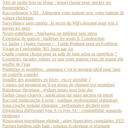
Abri de jardin bois ou résine : lequel choisir pour stocker ses
équipements ?
Raccordement V2H : Alimentez votre maison avec votre batterie de
voiture électrique
Surveillance sans caméra : le secret du WiFi-Sensing pour voir à
travers les murs
Neuro-esthétique : Aménagez un intérieur sans stress
Extension de maison : maîtriser les seuils Ic Construction
Le Jardin « Quatre Saisons » : Guide Pratique pour un Extérieur
Vivant et Confortable 365 Jours par An
Quelle couleur choisir pour sa salle de bain selon sa superficie ?
Gouttières, façades, toiture :ce que votre maison vous dit quand elle
souffre de l’eau
Printemps et gouttières : pourquoi c’est le moment idéal pour faire
un contrôle complet
Installer des gouttières en hiver : est-ce possible ?
5 signes qui montrent qu’il est temps de changer vos gouttières
Raboteuse électrique : réglage lames pour bois dur
Enduit chaux-chanvre : application sur murs anciens en pierre
Raccord multicouche à sertir : outillage professionnel obligatoire
Sous-couche isolante phonique : performance décibels réels
Disjoncteur différentiel type A vs type AC : compatibilité appareils
modernes
Rénovation énergétique globale : aides financières cumulables 2025
Parquet bambou salle bain : solution écologique et résistante