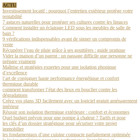
ACTU
Investissement locatif : pourquoi l’entretien extérieur protège votre
rentabilité
7 astuces naturelles pour protéger ses cultures contre les limaces
Comment installer un éclairage LED sous les meubles de salle de
bain ?
9 vérifications indispensables avant de signer un compromis de
vente
Récupérer l’eau de pluie grâce à ses gouttières : guide pratique
Vider la maison d’un parent : un passage difficile que personne ne
prépare vraiment
Maîtrise et stratégies expertes pour une isolation phonique
d’excellence
l’art de conjuguer haute performance énergétique et confort
thermique durable
comment transformer l’état des lieux en bouclier contre les
dégradations
Créez vos plans 3D facilement avec un logiciel gratuit aménagement
intérieur
Réussir son isolation thermique extérieure : confort et économies
Quel budget prévoir pour une pompe à chaleur ? Tarifs et pose
les clés d’un dossier stratégique pour sécuriser votre projet
immobilier
les fondamentaux d’une cuisine compacte parfaitement optimisée