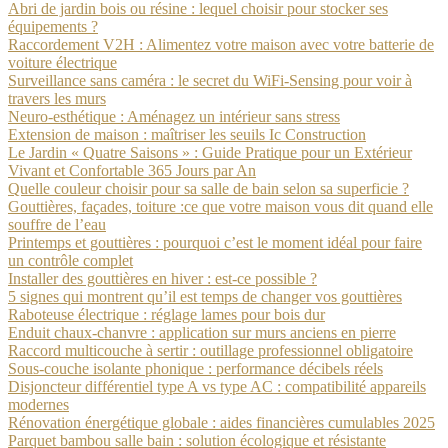
Abri de jardin bois ou résine : lequel choisir pour stocker ses
équipements ?
Raccordement V2H : Alimentez votre maison avec votre batterie de
voiture électrique
Surveillance sans caméra : le secret du WiFi-Sensing pour voir à
travers les murs
Neuro-esthétique : Aménagez un intérieur sans stress
Extension de maison : maîtriser les seuils Ic Construction
Le Jardin « Quatre Saisons » : Guide Pratique pour un Extérieur
Vivant et Confortable 365 Jours par An
Quelle couleur choisir pour sa salle de bain selon sa superficie ?
Gouttières, façades, toiture :ce que votre maison vous dit quand elle
souffre de l’eau
Printemps et gouttières : pourquoi c’est le moment idéal pour faire
un contrôle complet
Installer des gouttières en hiver : est-ce possible ?
5 signes qui montrent qu’il est temps de changer vos gouttières
Raboteuse électrique : réglage lames pour bois dur
Enduit chaux-chanvre : application sur murs anciens en pierre
Raccord multicouche à sertir : outillage professionnel obligatoire
Sous-couche isolante phonique : performance décibels réels
Disjoncteur différentiel type A vs type AC : compatibilité appareils
modernes
Rénovation énergétique globale : aides financières cumulables 2025
Parquet bambou salle bain : solution écologique et résistante