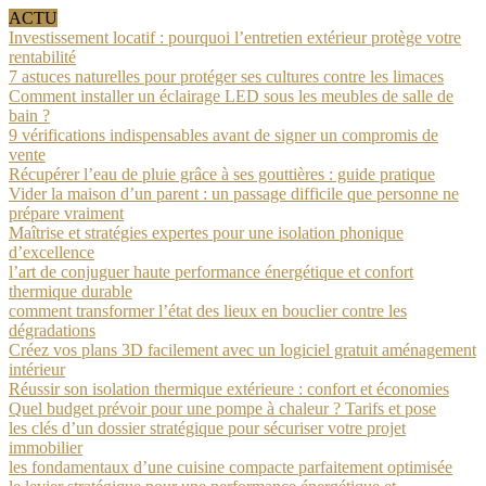
ACTU
Investissement locatif : pourquoi l’entretien extérieur protège votre
rentabilité
7 astuces naturelles pour protéger ses cultures contre les limaces
Comment installer un éclairage LED sous les meubles de salle de
bain ?
9 vérifications indispensables avant de signer un compromis de
vente
Récupérer l’eau de pluie grâce à ses gouttières : guide pratique
Vider la maison d’un parent : un passage difficile que personne ne
prépare vraiment
Maîtrise et stratégies expertes pour une isolation phonique
d’excellence
l’art de conjuguer haute performance énergétique et confort
thermique durable
comment transformer l’état des lieux en bouclier contre les
dégradations
Créez vos plans 3D facilement avec un logiciel gratuit aménagement
intérieur
Réussir son isolation thermique extérieure : confort et économies
Quel budget prévoir pour une pompe à chaleur ? Tarifs et pose
les clés d’un dossier stratégique pour sécuriser votre projet
immobilier
les fondamentaux d’une cuisine compacte parfaitement optimisée