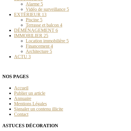
Alarme
5
Vidéo de surveillance
5
EXTÉRIEUR
13
Piscine
5
Terrasse et balcon
4
DÉMÉNAGEMENT
6
IMMOBILIER
25
Location immobilière
5
Financement
4
Architecture
5
ACTU
3
NOS PAGES
Accueil
Publier un article
Annuaire
Mentions Légales
Signaler un contenu illicite
Contact
ASTUCES DÉCORATION