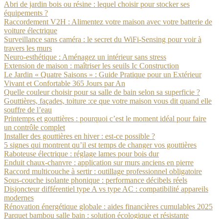
Abri de jardin bois ou résine : lequel choisir pour stocker ses
équipements ?
Raccordement V2H : Alimentez votre maison avec votre batterie de
voiture électrique
Surveillance sans caméra : le secret du WiFi-Sensing pour voir à
travers les murs
Neuro-esthétique : Aménagez un intérieur sans stress
Extension de maison : maîtriser les seuils Ic Construction
Le Jardin « Quatre Saisons » : Guide Pratique pour un Extérieur
Vivant et Confortable 365 Jours par An
Quelle couleur choisir pour sa salle de bain selon sa superficie ?
Gouttières, façades, toiture :ce que votre maison vous dit quand elle
souffre de l’eau
Printemps et gouttières : pourquoi c’est le moment idéal pour faire
un contrôle complet
Installer des gouttières en hiver : est-ce possible ?
5 signes qui montrent qu’il est temps de changer vos gouttières
Raboteuse électrique : réglage lames pour bois dur
Enduit chaux-chanvre : application sur murs anciens en pierre
Raccord multicouche à sertir : outillage professionnel obligatoire
Sous-couche isolante phonique : performance décibels réels
Disjoncteur différentiel type A vs type AC : compatibilité appareils
modernes
Rénovation énergétique globale : aides financières cumulables 2025
Parquet bambou salle bain : solution écologique et résistante