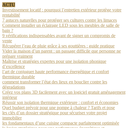
ACTU
Investissement locatif : pourquoi l’entretien extérieur protège votre
rentabilité
7 astuces naturelles pour protéger ses cultures contre les limaces
Comment installer un éclairage LED sous les meubles de salle de
bain ?
9 vérifications indispensables avant de signer un compromis de
vente
Récupérer l’eau de pluie grâce à ses gouttières : guide pratique
Vider la maison d’un parent : un passage difficile que personne ne
prépare vraiment
Maîtrise et stratégies expertes pour une isolation phonique
d’excellence
l’art de conjuguer haute performance énergétique et confort
thermique durable
comment transformer l’état des lieux en bouclier contre les
dégradations
Créez vos plans 3D facilement avec un logiciel gratuit aménagement
intérieur
Réussir son isolation thermique extérieure : confort et économies
Quel budget prévoir pour une pompe à chaleur ? Tarifs et pose
les clés d’un dossier stratégique pour sécuriser votre projet
immobilier
les fondamentaux d’une cuisine compacte parfaitement optimisée