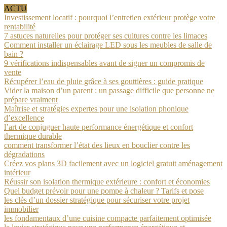
ACTU
Investissement locatif : pourquoi l’entretien extérieur protège votre
rentabilité
7 astuces naturelles pour protéger ses cultures contre les limaces
Comment installer un éclairage LED sous les meubles de salle de
bain ?
9 vérifications indispensables avant de signer un compromis de
vente
Récupérer l’eau de pluie grâce à ses gouttières : guide pratique
Vider la maison d’un parent : un passage difficile que personne ne
prépare vraiment
Maîtrise et stratégies expertes pour une isolation phonique
d’excellence
l’art de conjuguer haute performance énergétique et confort
thermique durable
comment transformer l’état des lieux en bouclier contre les
dégradations
Créez vos plans 3D facilement avec un logiciel gratuit aménagement
intérieur
Réussir son isolation thermique extérieure : confort et économies
Quel budget prévoir pour une pompe à chaleur ? Tarifs et pose
les clés d’un dossier stratégique pour sécuriser votre projet
immobilier
les fondamentaux d’une cuisine compacte parfaitement optimisée