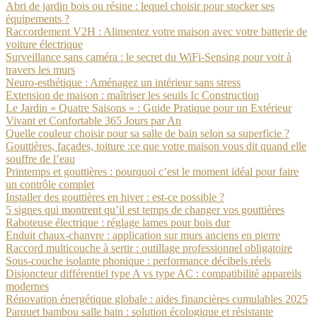
Abri de jardin bois ou résine : lequel choisir pour stocker ses
équipements ?
Raccordement V2H : Alimentez votre maison avec votre batterie de
voiture électrique
Surveillance sans caméra : le secret du WiFi-Sensing pour voir à
travers les murs
Neuro-esthétique : Aménagez un intérieur sans stress
Extension de maison : maîtriser les seuils Ic Construction
Le Jardin « Quatre Saisons » : Guide Pratique pour un Extérieur
Vivant et Confortable 365 Jours par An
Quelle couleur choisir pour sa salle de bain selon sa superficie ?
Gouttières, façades, toiture :ce que votre maison vous dit quand elle
souffre de l’eau
Printemps et gouttières : pourquoi c’est le moment idéal pour faire
un contrôle complet
Installer des gouttières en hiver : est-ce possible ?
5 signes qui montrent qu’il est temps de changer vos gouttières
Raboteuse électrique : réglage lames pour bois dur
Enduit chaux-chanvre : application sur murs anciens en pierre
Raccord multicouche à sertir : outillage professionnel obligatoire
Sous-couche isolante phonique : performance décibels réels
Disjoncteur différentiel type A vs type AC : compatibilité appareils
modernes
Rénovation énergétique globale : aides financières cumulables 2025
Parquet bambou salle bain : solution écologique et résistante