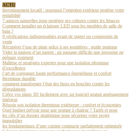
ACTU
Investissement locatif : pourquoi l’entretien extérieur protège votre
rentabilité
7 astuces naturelles pour protéger ses cultures contre les limaces
Comment installer un éclairage LED sous les meubles de salle de
bain ?
9 vérifications indispensables avant de signer un compromis de
vente
Récupérer l’eau de pluie grâce à ses gouttières : guide pratique
Vider la maison d’un parent : un passage difficile que personne ne
prépare vraiment
Maîtrise et stratégies expertes pour une isolation phonique
d’excellence
l’art de conjuguer haute performance énergétique et confort
thermique durable
comment transformer l’état des lieux en bouclier contre les
dégradations
Créez vos plans 3D facilement avec un logiciel gratuit aménagement
intérieur
Réussir son isolation thermique extérieure : confort et économies
Quel budget prévoir pour une pompe à chaleur ? Tarifs et pose
les clés d’un dossier stratégique pour sécuriser votre projet
immobilier
les fondamentaux d’une cuisine compacte parfaitement optimisée