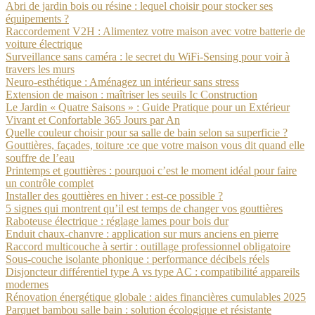
Abri de jardin bois ou résine : lequel choisir pour stocker ses
équipements ?
Raccordement V2H : Alimentez votre maison avec votre batterie de
voiture électrique
Surveillance sans caméra : le secret du WiFi-Sensing pour voir à
travers les murs
Neuro-esthétique : Aménagez un intérieur sans stress
Extension de maison : maîtriser les seuils Ic Construction
Le Jardin « Quatre Saisons » : Guide Pratique pour un Extérieur
Vivant et Confortable 365 Jours par An
Quelle couleur choisir pour sa salle de bain selon sa superficie ?
Gouttières, façades, toiture :ce que votre maison vous dit quand elle
souffre de l’eau
Printemps et gouttières : pourquoi c’est le moment idéal pour faire
un contrôle complet
Installer des gouttières en hiver : est-ce possible ?
5 signes qui montrent qu’il est temps de changer vos gouttières
Raboteuse électrique : réglage lames pour bois dur
Enduit chaux-chanvre : application sur murs anciens en pierre
Raccord multicouche à sertir : outillage professionnel obligatoire
Sous-couche isolante phonique : performance décibels réels
Disjoncteur différentiel type A vs type AC : compatibilité appareils
modernes
Rénovation énergétique globale : aides financières cumulables 2025
Parquet bambou salle bain : solution écologique et résistante