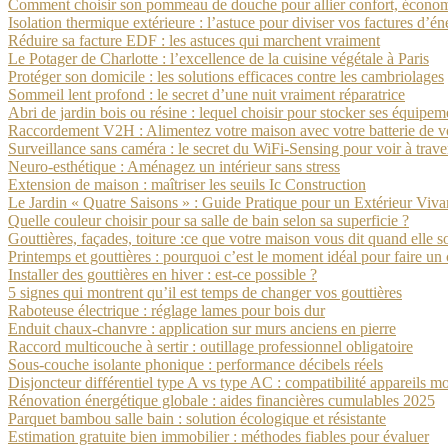
Comment choisir son pommeau de douche pour allier confort, économi
Isolation thermique extérieure : l’astuce pour diviser vos factures d’én
Réduire sa facture EDF : les astuces qui marchent vraiment
Le Potager de Charlotte : l’excellence de la cuisine végétale à Paris
Protéger son domicile : les solutions efficaces contre les cambriolages
Sommeil lent profond : le secret d’une nuit vraiment réparatrice
Abri de jardin bois ou résine : lequel choisir pour stocker ses équipem
Raccordement V2H : Alimentez votre maison avec votre batterie de vo
Surveillance sans caméra : le secret du WiFi-Sensing pour voir à trave
Neuro-esthétique : Aménagez un intérieur sans stress
Extension de maison : maîtriser les seuils Ic Construction
Le Jardin « Quatre Saisons » : Guide Pratique pour un Extérieur Viva
Quelle couleur choisir pour sa salle de bain selon sa superficie ?
Gouttières, façades, toiture :ce que votre maison vous dit quand elle s
Printemps et gouttières : pourquoi c’est le moment idéal pour faire un
Installer des gouttières en hiver : est-ce possible ?
5 signes qui montrent qu’il est temps de changer vos gouttières
Raboteuse électrique : réglage lames pour bois dur
Enduit chaux-chanvre : application sur murs anciens en pierre
Raccord multicouche à sertir : outillage professionnel obligatoire
Sous-couche isolante phonique : performance décibels réels
Disjoncteur différentiel type A vs type AC : compatibilité appareils m
Rénovation énergétique globale : aides financières cumulables 2025
Parquet bambou salle bain : solution écologique et résistante
Estimation gratuite bien immobilier : méthodes fiables pour évaluer