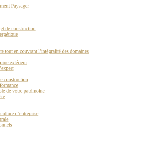
gement Paysager
ojet de construction
ergétique
ste tout en couvrant l’intégralité des domaines
oine extérieur
’expert
de construction
erformance
ble de votre patrimoine
ère
culture d’entreprise
urale
ionnels