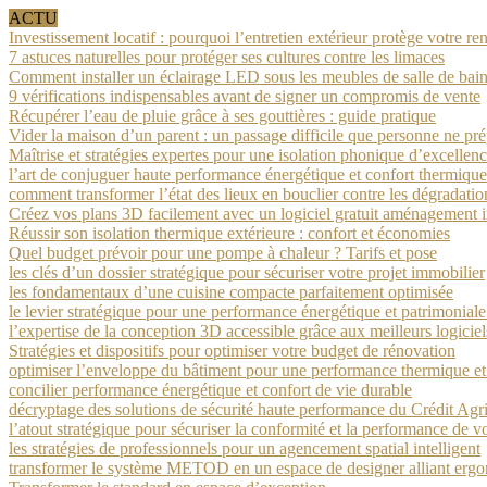
ACTU
Investissement locatif : pourquoi l’entretien extérieur protège votre ren
7 astuces naturelles pour protéger ses cultures contre les limaces
Comment installer un éclairage LED sous les meubles de salle de bain
9 vérifications indispensables avant de signer un compromis de vente
Récupérer l’eau de pluie grâce à ses gouttières : guide pratique
Vider la maison d’un parent : un passage difficile que personne ne pr
Maîtrise et stratégies expertes pour une isolation phonique d’excellen
l’art de conjuguer haute performance énergétique et confort thermique
comment transformer l’état des lieux en bouclier contre les dégradatio
Créez vos plans 3D facilement avec un logiciel gratuit aménagement i
Réussir son isolation thermique extérieure : confort et économies
Quel budget prévoir pour une pompe à chaleur ? Tarifs et pose
les clés d’un dossier stratégique pour sécuriser votre projet immobilier
les fondamentaux d’une cuisine compacte parfaitement optimisée
le levier stratégique pour une performance énergétique et patrimonial
l’expertise de la conception 3D accessible grâce aux meilleurs logicie
Stratégies et dispositifs pour optimiser votre budget de rénovation
optimiser l’enveloppe du bâtiment pour une performance thermique e
concilier performance énergétique et confort de vie durable
décryptage des solutions de sécurité haute performance du Crédit Agr
l’atout stratégique pour sécuriser la conformité et la performance de v
les stratégies de professionnels pour un agencement spatial intelligent
transformer le système METOD en un espace de designer alliant ergo