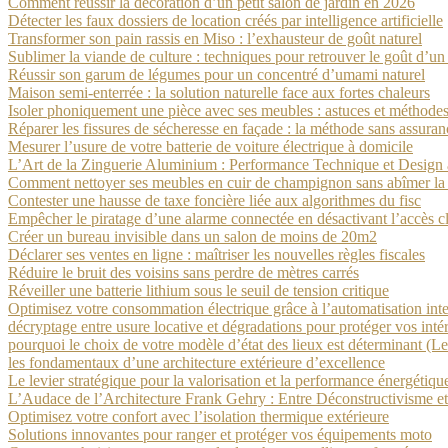
Comment réussir la décoration d’un petit salon de jardin en 2026
Détecter les faux dossiers de location créés par intelligence artificielle
Transformer son pain rassis en Miso : l’exhausteur de goût naturel
Sublimer la viande de culture : techniques pour retrouver le goût d’u
Réussir son garum de légumes pour un concentré d’umami naturel
Maison semi-enterrée : la solution naturelle face aux fortes chaleurs
Isoler phoniquement une pièce avec ses meubles : astuces et méthode
Réparer les fissures de sécheresse en façade : la méthode sans assuran
Mesurer l’usure de votre batterie de voiture électrique à domicile
L’Art de la Zinguerie Aluminium : Performance Technique et Design 
Comment nettoyer ses meubles en cuir de champignon sans abîmer la
Contester une hausse de taxe foncière liée aux algorithmes du fisc
Empêcher le piratage d’une alarme connectée en désactivant l’accès c
Créer un bureau invisible dans un salon de moins de 20m2
Déclarer ses ventes en ligne : maîtriser les nouvelles règles fiscales
Réduire le bruit des voisins sans perdre de mètres carrés
Réveiller une batterie lithium sous le seuil de tension critique
Optimisez votre consommation électrique grâce à l’automatisation inte
décryptage entre usure locative et dégradations pour protéger vos intér
pourquoi le choix de votre modèle d’état des lieux est déterminant (Le 
les fondamentaux d’une architecture extérieure d’excellence
Le levier stratégique pour la valorisation et la performance énergétiq
L’Audace de l’Architecture Frank Gehry : Entre Déconstructivisme et
Optimisez votre confort avec l’isolation thermique extérieure
Solutions innovantes pour ranger et protéger vos équipements moto