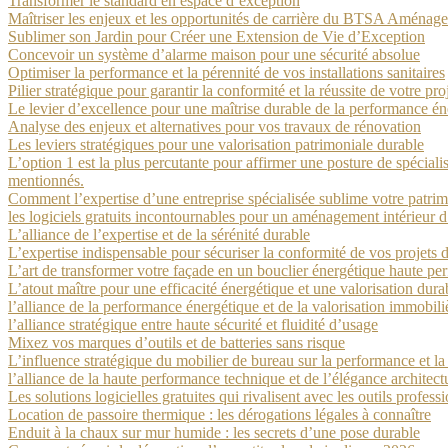
Transformer le standard en espace d’exception
Maîtriser les enjeux et les opportunités de carrière du BTSA Aména
Sublimer son Jardin pour Créer une Extension de Vie d’Exception
Concevoir un système d’alarme maison pour une sécurité absolue
Optimiser la performance et la pérennité de vos installations sanitaires
Pilier stratégique pour garantir la conformité et la réussite de votre pr
Le levier d’excellence pour une maîtrise durable de la performance én
Analyse des enjeux et alternatives pour vos travaux de rénovation
Les leviers stratégiques pour une valorisation patrimoniale durable
L’option 1 est la plus percutante pour affirmer une posture de spéciali
mentionnés.
Comment l’expertise d’une entreprise spécialisée sublime votre patrim
les logiciels gratuits incontournables pour un aménagement intérieur d
L’alliance de l’expertise et de la sérénité durable
L’expertise indispensable pour sécuriser la conformité de vos projets 
L’art de transformer votre façade en un bouclier énergétique haute p
L’atout maître pour une efficacité énergétique et une valorisation dura
l’alliance de la performance énergétique et de la valorisation immobili
l’alliance stratégique entre haute sécurité et fluidité d’usage
Mixez vos marques d’outils et de batteries sans risque
L’influence stratégique du mobilier de bureau sur la performance et la 
l’alliance de la haute performance technique et de l’élégance architect
Les solutions logicielles gratuites qui rivalisent avec les outils profess
Location de passoire thermique : les dérogations légales à connaître
Enduit à la chaux sur mur humide : les secrets d’une pose durable