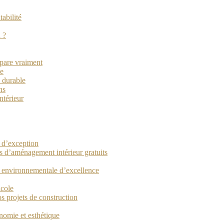
tabilité
 ?
épare vraiment
ce
 durable
ns
ntérieur
e d’exception
ls d’aménagement intérieur gratuits
t environnementale d’excellence
icole
os projets de construction
nomie et esthétique