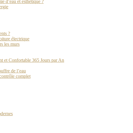
e d’eau et esthétique ?
ergie
ents ?
iture électrique
rs les murs
nt et Confortable 365 Jours par An
ouffre de l’eau
 contrôle complet
odernes