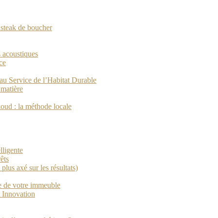
n steak de boucher
s acoustiques
ce
au Service de l’Habitat Durable
 matière
loud : la méthode locale
lligente
êts
plus axé sur les résultats)
ue de votre immeuble
 Innovation