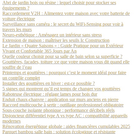
Abri de jardin bois ou résine : lequel choisir pour stocker ses
équipements ?
Raccordement V2H : Alimentez votre maison avec votre batterie de
voiture électrique
Surveillance sans caméra : le secret du WiFi-Sensing pour voir à
travers les murs
Neuro-esthétique : Aménagez un intérieur sans stress
Extension de maison : maîtriser les seuils Ic Construction
Le Jardin « Quatre Saisons » : Guide Pratique pour un Extérieur
Vivant et Confortable 365 Jours par An
Quelle couleur choisir pour sa salle de bain selon sa superficie ?
Gouttières, façades, toiture :ce que votre maison vous dit quand elle
souffre de l’eau
Printemps et gouttières : pourquoi c’est le moment idéal pour faire
un contrôle complet
Installer des gouttières en hiver : est-ce possible ?
5 signes qui montrent qu’il est temps de changer vos gouttières
Raboteuse électrique : réglage lames pour bois dur
Enduit chaux-chanvre : application sur murs anciens en pierre
Raccord multicouche à sertir : outillage professionnel obligatoire
Sous-couche isolante phonique : performance décibels réels
Disjoncteur différentiel type A vs type AC : compatibilité appareils
modernes
Rénovation énergétique globale : aides financières cumulables 2025
Parquet bambou salle bain : solution écologique et résistante