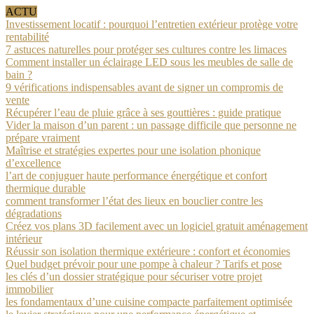
ACTU
Investissement locatif : pourquoi l’entretien extérieur protège votre
rentabilité
7 astuces naturelles pour protéger ses cultures contre les limaces
Comment installer un éclairage LED sous les meubles de salle de
bain ?
9 vérifications indispensables avant de signer un compromis de
vente
Récupérer l’eau de pluie grâce à ses gouttières : guide pratique
Vider la maison d’un parent : un passage difficile que personne ne
prépare vraiment
Maîtrise et stratégies expertes pour une isolation phonique
d’excellence
l’art de conjuguer haute performance énergétique et confort
thermique durable
comment transformer l’état des lieux en bouclier contre les
dégradations
Créez vos plans 3D facilement avec un logiciel gratuit aménagement
intérieur
Réussir son isolation thermique extérieure : confort et économies
Quel budget prévoir pour une pompe à chaleur ? Tarifs et pose
les clés d’un dossier stratégique pour sécuriser votre projet
immobilier
les fondamentaux d’une cuisine compacte parfaitement optimisée