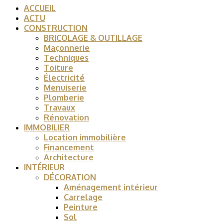
ACCUEIL
ACTU
CONSTRUCTION
BRICOLAGE & OUTILLAGE
Maçonnerie
Techniques
Toiture
Électricité
Menuiserie
Plomberie
Travaux
Rénovation
IMMOBILIER
Location immobilière
Financement
Architecture
INTÉRIEUR
DÉCORATION
Aménagement intérieur
Carrelage
Peinture
Sol