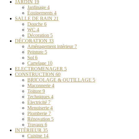
JARDIN
19
Jardinage
4
Équipements
4
SALLE DE BAIN
21
Douche
6
WC
4
Décoration
5
DÉCORATION
33
Aménagement intérieur
7
Peinture
5
Sol
6
Carrelage
10
ELECTROMENAGER
5
CONSTRUCTION
60
BRICOLAGE & OUTILLAGE
5
Maçonnerie
4
Toiture
9
Techniques
4
Électricité
7
Menuiserie
4
Plomberie
7
Rénovation
5
Travaux
6
INTÉRIEUR
35
Cuisine
14