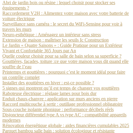
Abri de jardin bois ou résine : lequel choisir pour stocker ses
équipements ?
Raccordement V2H : Alimentez votre maison avec votre batterie de
voiture électrique
Surveillance sans caméra : le secret du WiFi-Sensing pour voir à
travers les murs
Neuro-esthétique : Aménagez un intérieur sans stress
Extension de maison : maîtriser les seuils Ic Construction
Le Jardin « Quatre Saisons » : Guide Pratique pour un Extérieur
Vivant et Confortable 365 Jours par An
Quelle couleur choisir pour sa salle de bain selon sa superficie ?
Gouttières, façades, toiture :ce que votre maison vous dit quand elle
souffre de l’eau
Printemps et gouttières : pourquoi c’est le moment idéal pour faire
un contrôle complet
Installer des gouttières en hiver : est-ce possible ?
5 signes qui montrent qu’il est temps de changer vos gouttières
Raboteuse électrique : réglage lames pour bois dur
Enduit chaux-chanvre : application sur murs anciens en pierre
Raccord multicouche à sertir : outillage professionnel obligatoire
Sous-couche isolante phonique : performance décibels réels
Disjoncteur différentiel type A vs type AC : compatibilité appareils
modernes
Rénovation énergétique globale : aides financières cumulables 2025
Parquet bambou salle bain : solution écologique et résistante