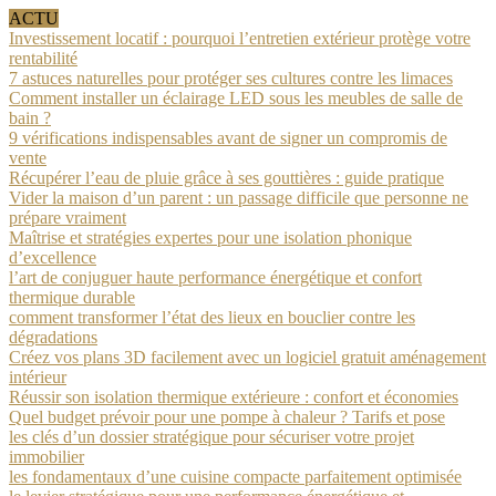
ACTU
Investissement locatif : pourquoi l’entretien extérieur protège votre
rentabilité
7 astuces naturelles pour protéger ses cultures contre les limaces
Comment installer un éclairage LED sous les meubles de salle de
bain ?
9 vérifications indispensables avant de signer un compromis de
vente
Récupérer l’eau de pluie grâce à ses gouttières : guide pratique
Vider la maison d’un parent : un passage difficile que personne ne
prépare vraiment
Maîtrise et stratégies expertes pour une isolation phonique
d’excellence
l’art de conjuguer haute performance énergétique et confort
thermique durable
comment transformer l’état des lieux en bouclier contre les
dégradations
Créez vos plans 3D facilement avec un logiciel gratuit aménagement
intérieur
Réussir son isolation thermique extérieure : confort et économies
Quel budget prévoir pour une pompe à chaleur ? Tarifs et pose
les clés d’un dossier stratégique pour sécuriser votre projet
immobilier
les fondamentaux d’une cuisine compacte parfaitement optimisée