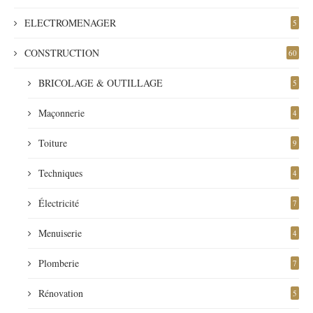
ELECTROMENAGER
5
CONSTRUCTION
60
BRICOLAGE & OUTILLAGE
5
Maçonnerie
4
Toiture
9
Techniques
4
Électricité
7
Menuiserie
4
Plomberie
7
Rénovation
5