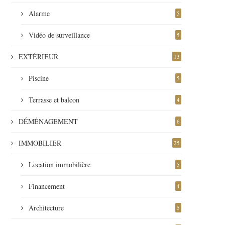
Alarme
5
Vidéo de surveillance
5
EXTÉRIEUR
13
Piscine
5
Terrasse et balcon
4
DÉMÉNAGEMENT
6
IMMOBILIER
25
Location immobilière
5
Financement
4
Architecture
5