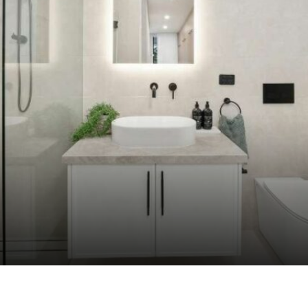
SALLE DE BAIN
ment installer un éclairage LED sous
meubles de salle de bain...
par
Tiavina
15/07/2026