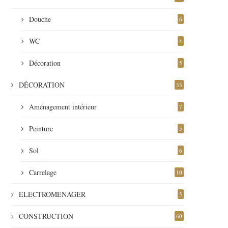
Douche
6
WC
4
Décoration
5
DÉCORATION
33
Aménagement intérieur
7
Peinture
5
Sol
6
Carrelage
10
ELECTROMENAGER
5
CONSTRUCTION
60