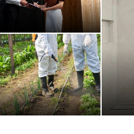
Investissement locatif : pourquoi
l’entretien extérieur protège votre
rentabilité
par
Najat
04/08/2026
Com
7 astuces naturelles pour protéger
ses cultures contre les limaces
par
Tiavina
02/08/2026