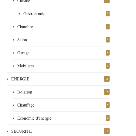
Cuisine
14
Gastronomie
5
Chambre
4
Salon
5
Garage
5
Mobiliers
4
ENERGIE
31
Isolation
15
Chauffage
5
Economie d'énergie
4
SÉCURITÉ
16