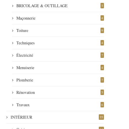
BRICOLAGE & OUTILLAGE
5
Maçonnerie
4
Toiture
9
Techniques
4
Électricité
7
Menuiserie
4
Plomberie
7
Rénovation
5
Travaux
6
INTÉRIEUR
35