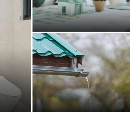
9 vérifications indispensables avant
de signer un compromis de vente
par
Tiavina
23/06/2026
 les
Récupérer l’eau de pluie grâce à ses
gouttières : guide pratique
par
Élodie
02/06/2026